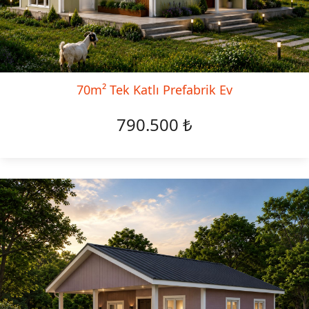
70m² Tek Katlı Prefabrik Ev
790.500 ₺