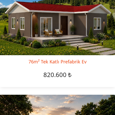
76m² Tek Katlı Prefabrik Ev
820.600 ₺