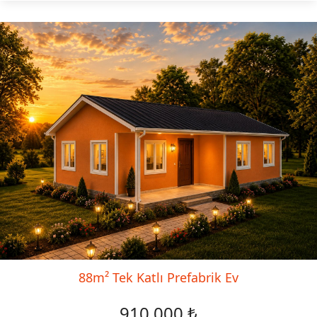
88m² Tek Katlı Prefabrik Ev
910.000 ₺