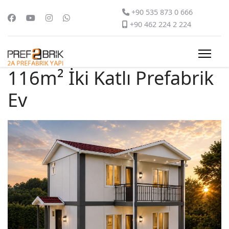
+90 535 873 0 666
+90 462 224 2 224
116m² İki Katlı Prefabrik
Ev