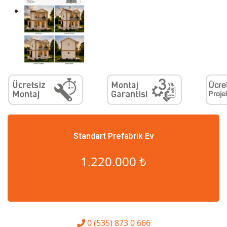
Standart Prefabrik Ev
1.220.000 ₺
0 (535) 873 0 666