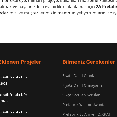
n metrekareye, mimari projeye, kullanılan malzeme kalitesine
 almak ve hayalinizdeki evi birlikte planlamak için
2A Prefab
eçlerimizi ve müşterilerimizin memnuniyet yorumlarını sos
Eklenen Projeler
Bilmeniz Gerekenler
Fiyata Dahil Olanlar
i Katlı Prefabrik Ev
 2023
Fiyata Dahil Olmayanlar
i Katlı Prefabrik Ev
Sıkça Sorulan Sorular
 2023
Prefabrik Yapının Avantajları
i Katlı Prefabrik Ev
Prefabrik Ev Alırken DİKKAT