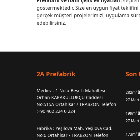
Prefabrik ve hafif çelik ev fiyatları
; seçile
göstermektedir. Size en uygun fiyat teklifini
gerçek müşteri projelerimizi, uygulama sür
edebilirsiniz.
2A Prefabrik
Son 
Merkez : 1 Nolu Beşirli Mahallesi
282m² İk
Orhan KARAKULLUKÇU Caddesi
27 Mart
No:515A Ortahisar / TRABZON Telefon
:+90 462 224 0 224
199m² İk
27 Mart
Fabrika : Yeşilova Mah. Yeşilova Cad.
173m² İk
No:6 Ortahisar / TRABZON Telefon