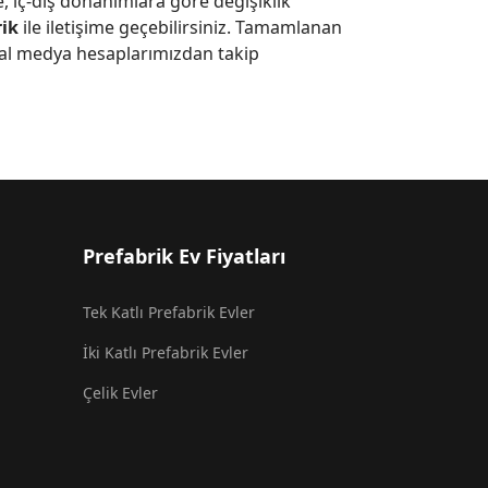
, iç-dış donanımlara göre değişiklik
rik
ile iletişime geçebilirsiniz. Tamamlanan
yal medya hesaplarımızdan takip
Prefabrik Ev Fiyatları
Tek Katlı Prefabrik Evler
İki Katlı Prefabrik Evler
Çelik Evler