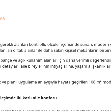
666
in gerekli alanları kontrollü ölçüler içerisinde sunan, modern
lanılan ortak alanlar ile daha sakin kişisel mekânların birbi
ahçe ve açık kullanım alanları için daha verimli değerlend
tayları; aile bireylerinin ihtiyaçlarına, yaşam alışkanlıklar
ik ve planlı uygulama anlayışıyla hayata geçirilen 108 m² model
leşimde iki katlı aile konforu.