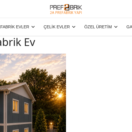
FABRİK EVLER
ÇELİK EVLER
ÖZEL ÜRETİM
GA
abrik Ev