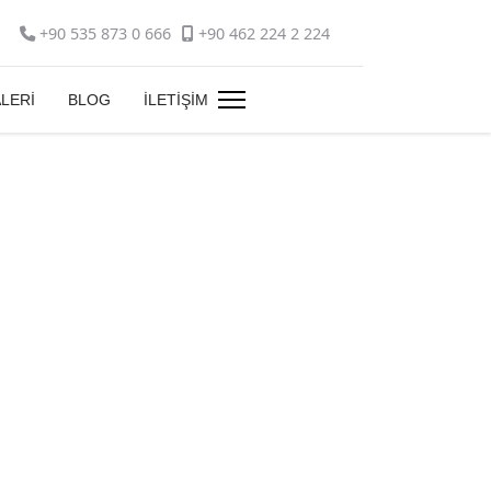
+90 535 873 0 666
+90 462 224 2 224
LERİ
BLOG
İLETİŞİM