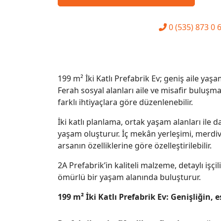
0 (535) 873 0 
199 m² İki Katlı Prefabrik Ev; geniş aile yaş
Ferah sosyal alanları aile ve misafir buluşm
farklı ihtiyaçlara göre düzenlenebilir.
İki katlı planlama, ortak yaşam alanları ile 
yaşam oluşturur. İç mekân yerleşimi, merdive
arsanın özelliklerine göre özelleştirilebilir.
2A Prefabrik’in kaliteli malzeme, detaylı işç
ömürlü bir yaşam alanında buluşturur.
199 m² İki Katlı Prefabrik Ev: Genişliğin, e