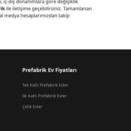
, iç-dış donanımlara göre değişiklik
rik
ile iletişime geçebilirsiniz. Tamamlanan
yal medya hesaplarımızdan takip
Prefabrik Ev Fiyatları
Tek Katlı Prefabrik Evler
İki Katlı Prefabrik Evler
Çelik Evler