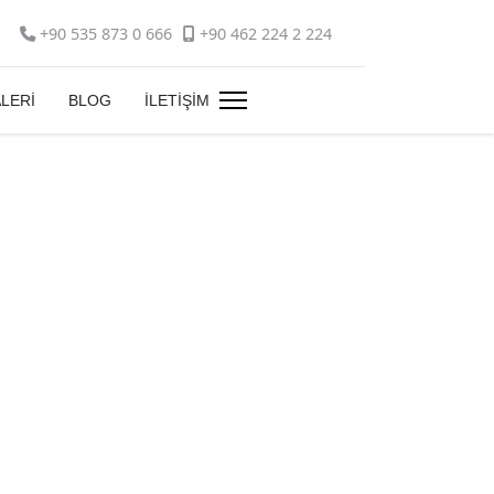
+90 535 873 0 666
+90 462 224 2 224
LERİ
BLOG
İLETİŞİM