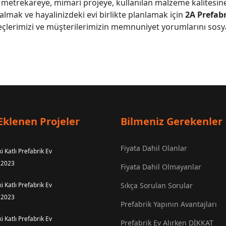
n metrekareye, mimari projeye, kullanılan malzeme kalitesine
 almak ve hayalinizdeki evi birlikte planlamak için
2A Prefab
eçlerimizi ve müşterilerimizin memnuniyet yorumlarını sos
Eklenen Projeler
Bilmeniz Gerekenler
Fiyata Dahil Olanlar
i Katlı Prefabrik Ev
 2023
Fiyata Dahil Olmayanlar
i Katlı Prefabrik Ev
Sıkça Sorulan Sorular
 2023
Prefabrik Yapının Avantajları
i Katlı Prefabrik Ev
Prefabrik Ev Alırken DİKKAT