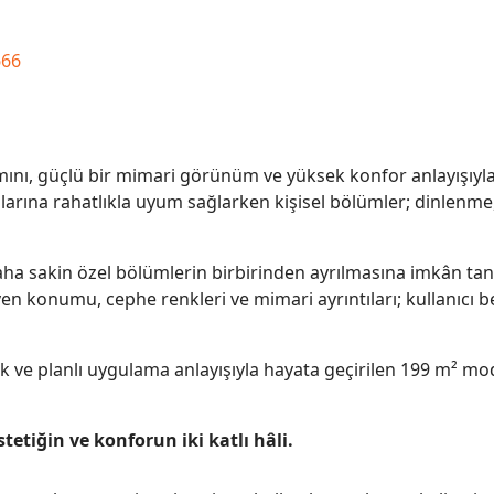
666
amını, güçlü bir mimari görünüm ve yüksek konfor anlayışıyla 
alarına rahatlıkla uyum sağlarken kişisel bölümler; dinlenme,
daha sakin özel bölümlerin birbirinden ayrılmasına imkân tan
n konumu, cephe renkleri ve mimari ayrıntıları; kullanıcı be
ilik ve planlı uygulama anlayışıyla hayata geçirilen 199 m² mod
stetiğin ve konforun iki katlı hâli.