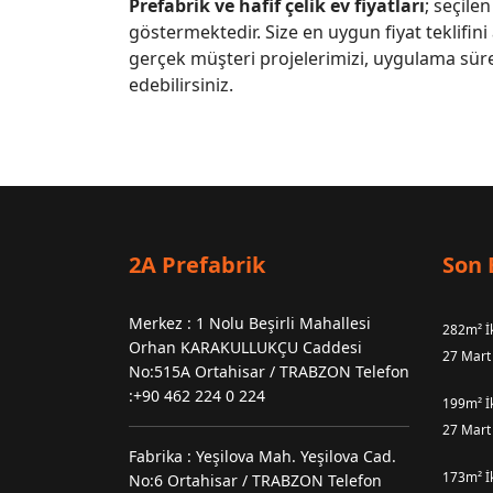
Prefabrik ve hafif çelik ev fiyatları
; seçile
göstermektedir. Size en uygun fiyat teklifini
gerçek müşteri projelerimizi, uygulama sür
edebilirsiniz.
2A Prefabrik
Son 
Merkez : 1 Nolu Beşirli Mahallesi
282m² İk
Orhan KARAKULLUKÇU Caddesi
27 Mart
No:515A Ortahisar / TRABZON Telefon
:+90 462 224 0 224
199m² İk
27 Mart
Fabrika : Yeşilova Mah. Yeşilova Cad.
173m² İk
No:6 Ortahisar / TRABZON Telefon